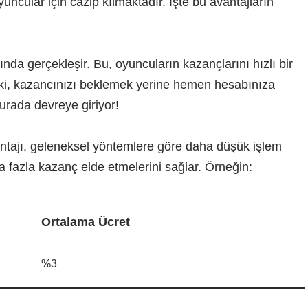
yuncular için cazip kılmaktadır. İşte bu avantajların
nında gerçekleşir. Bu, oyuncuların kazançlarını hızlı bir
 ki, kazancınızı beklemek yerine hemen hesabınıza
burada devreye giriyor!
antajı, geleneksel yöntemlere göre daha düşük işlem
ha fazla kazanç elde etmelerini sağlar. Örneğin:
Ortalama Ücret
%3