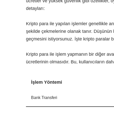
ücretler ve yüksek güvenlik gibi özellikler, o
detayları:
Kripto para ile yapılan işlemler genellikle a
şekilde çekmelerine olanak tanır. Düşünün
geçmesini istiyorsunuz. İşte kripto paralar 
Kripto para ile işlem yapmanın bir diğer av
ücretlerinin olmasıdır. Bu, kullanıcıların da
İşlem Yöntemi
Bank Transferi