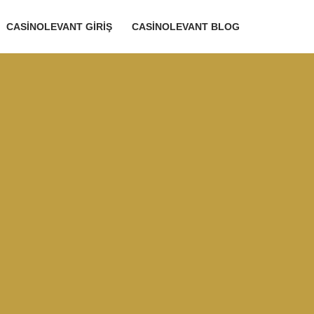
CASINOLEVANT GIRIŞ
CASINOLEVANT BLOG