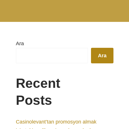
Ara
Ara
Recent
Posts
Casinolevant’tan promosyon almak