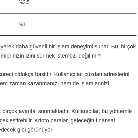
%2.5
%1
izleyerek daha güvenli bir işlem deneyimi sunar. Bu, birçok
emlerinizin izini sürmek istemez, değil mi?
reci oldukça basittir. Kullanıcılar, cüzdan adreslerini
Bu, hem zaman kazanmanızı hem de işlemlerinizi
, birçok avantaj sunmaktadır. Kullanıcılar, bu yöntemle
çekleştirebilir. Kripto paralar, geleceğin finansal
decek gibi görünüyor.