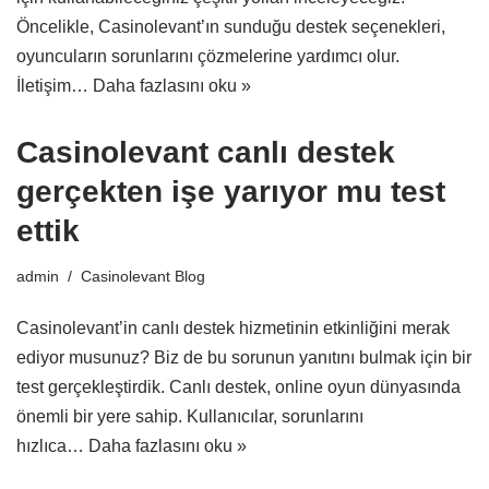
Öncelikle, Casinolevant’ın sunduğu destek seçenekleri,
oyuncuların sorunlarını çözmelerine yardımcı olur.
İletişim…
Daha fazlasını oku »
Casinolevant canlı destek
gerçekten işe yarıyor mu test
ettik
admin
Casinolevant Blog
Casinolevant’in canlı destek hizmetinin etkinliğini merak
ediyor musunuz? Biz de bu sorunun yanıtını bulmak için bir
test gerçekleştirdik. Canlı destek, online oyun dünyasında
önemli bir yere sahip. Kullanıcılar, sorunlarını
hızlıca…
Daha fazlasını oku »