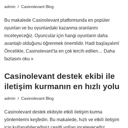
admin
Casinolevant Blog
Bu makalede Casinolevant platformunda en popüler
oyunları ve bu oyunlardaki kazanma oranlarını
inceleyeceğiz. Oyuncular için hangi oyunların daha
avantajlı olduğunu öğrenmek önemlidir. Hadi başlayalım!
Öncelikle, Casinolevant’ta en çok tercih edilen…
Daha
fazlasını oku »
Casinolevant destek ekibi ile
iletişim kurmanın en hızlı yolu
admin
Casinolevant Blog
Casinolevant destek ekibiyle etkili iletişim kurma
yöntemlerini keşfedin. Bu makalede, hızlı ve etkili iletişim
için kullanabileceğiniz çeşitli yolları inceleyeceğiz.