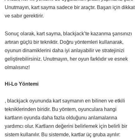
Unutmayın, kart sayma sadece bir araçtır. Başarı için dikkat
ve sabır gerektirir.
Sonuç olarak, kart sayma, blackjack’te kazanma şansınızı
artıran güçlü bir tekniktir. Doğru yöntemleri kullanarak,
oyunun dinamiklerini daha iyi anlayabilir ve stratejinizi
geliştirebilirsiniz. Unutmayın, her oyun farklıdır ve esnek
olmalısınız!
Hi-Lo Yöntemi
, blackjack oyununda kart saymanın en bilinen ve etkili
tekniklerinden biridir. Bu yöntem, oyunculara hangi
kartların oyunda daha fazla olduğunu anlamalarına
yardımcı olur. Kartların değerini belirlemek için belirli bir
sistem kullanılır. Bu sistemde, kartlar üç gruba ayrılır: