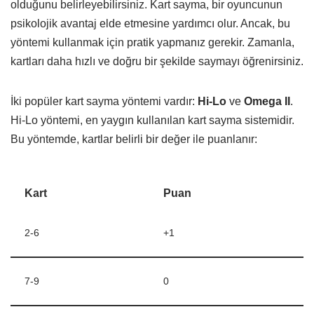
olduğunu belirleyebilirsiniz. Kart sayma, bir oyuncunun
psikolojik avantaj elde etmesine yardımcı olur. Ancak, bu
yöntemi kullanmak için pratik yapmanız gerekir. Zamanla,
kartları daha hızlı ve doğru bir şekilde saymayı öğrenirsiniz.
İki popüler kart sayma yöntemi vardır:
Hi-Lo
ve
Omega II
.
Hi-Lo yöntemi, en yaygın kullanılan kart sayma sistemidir.
Bu yöntemde, kartlar belirli bir değer ile puanlanır:
Kart
Puan
2-6
+1
7-9
0