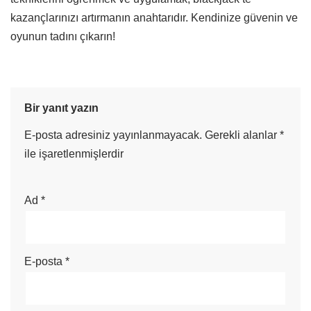
kazançlarınızı artırmanın anahtarıdır. Kendinize güvenin ve
oyunun tadını çıkarın!
Bir yanıt yazın
E-posta adresiniz yayınlanmayacak.
Gerekli alanlar
*
ile işaretlenmişlerdir
Ad
*
E-posta
*