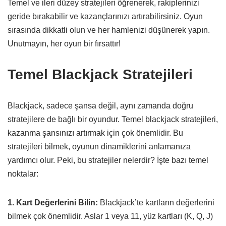
Temel ve ileri düzey stratejileri öğrenerek, rakiplerinizi
geride bırakabilir ve kazançlarınızı artırabilirsiniz. Oyun
sırasında dikkatli olun ve her hamlenizi düşünerek yapın.
Unutmayın, her oyun bir fırsattır!
Temel Blackjack Stratejileri
Blackjack, sadece şansa değil, aynı zamanda doğru
stratejilere de bağlı bir oyundur. Temel blackjack stratejileri,
kazanma şansınızı artırmak için çok önemlidir. Bu
stratejileri bilmek, oyunun dinamiklerini anlamanıza
yardımcı olur. Peki, bu stratejiler nelerdir? İşte bazı temel
noktalar:
1. Kart Değerlerini Bilin:
Blackjack’te kartların değerlerini
bilmek çok önemlidir. Aslar 1 veya 11, yüz kartları (K, Q, J)