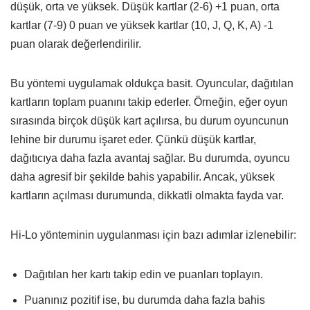
düşük, orta ve yüksek. Düşük kartlar (2-6) +1 puan, orta
kartlar (7-9) 0 puan ve yüksek kartlar (10, J, Q, K, A) -1
puan olarak değerlendirilir.
Bu yöntemi uygulamak oldukça basit. Oyuncular, dağıtılan
kartların toplam puanını takip ederler. Örneğin, eğer oyun
sırasında birçok düşük kart açılırsa, bu durum oyuncunun
lehine bir durumu işaret eder. Çünkü düşük kartlar,
dağıtıcıya daha fazla avantaj sağlar. Bu durumda, oyuncu
daha agresif bir şekilde bahis yapabilir. Ancak, yüksek
kartların açılması durumunda, dikkatli olmakta fayda var.
Hi-Lo yönteminin uygulanması için bazı adımlar izlenebilir:
Dağıtılan her kartı takip edin ve puanları toplayın.
Puanınız pozitif ise, bu durumda daha fazla bahis