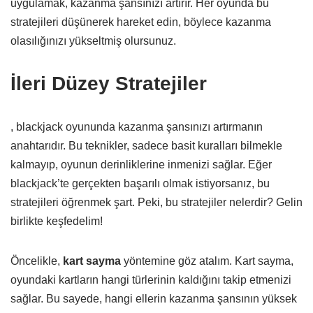
uygulamak, kazanma şansınızı artırır. Her oyunda bu
stratejileri düşünerek hareket edin, böylece kazanma
olasılığınızı yükseltmiş olursunuz.
İleri Düzey Stratejiler
, blackjack oyununda kazanma şansınızı artırmanın
anahtarıdır. Bu teknikler, sadece basit kuralları bilmekle
kalmayıp, oyunun derinliklerine inmenizi sağlar. Eğer
blackjack’te gerçekten başarılı olmak istiyorsanız, bu
stratejileri öğrenmek şart. Peki, bu stratejiler nelerdir? Gelin
birlikte keşfedelim!
Öncelikle,
kart sayma
yöntemine göz atalım. Kart sayma,
oyundaki kartların hangi türlerinin kaldığını takip etmenizi
sağlar. Bu sayede, hangi ellerin kazanma şansının yüksek