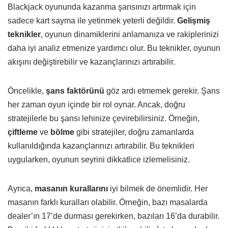
Blackjack oyununda kazanma şansınızı artırmak için
sadece kart sayma ile yetinmek yeterli değildir.
Gelişmiş
teknikler
, oyunun dinamiklerini anlamanıza ve rakiplerinizi
daha iyi analiz etmenize yardımcı olur. Bu teknikler, oyunun
akışını değiştirebilir ve kazançlarınızı artırabilir.
Öncelikle,
şans faktörünü
göz ardı etmemek gerekir. Şans
her zaman oyun içinde bir rol oynar. Ancak, doğru
stratejilerle bu şansı lehinize çevirebilirsiniz. Örneğin,
çiftleme
ve
bölme
gibi stratejiler, doğru zamanlarda
kullanıldığında kazançlarınızı artırabilir. Bu teknikleri
uygularken, oyunun seyrini dikkatlice izlemelisiniz.
Ayrıca,
masanın kurallarını
iyi bilmek de önemlidir. Her
masanın farklı kuralları olabilir. Örneğin, bazı masalarda
dealer’ın 17’de durması gerekirken, bazıları 16’da durabilir.