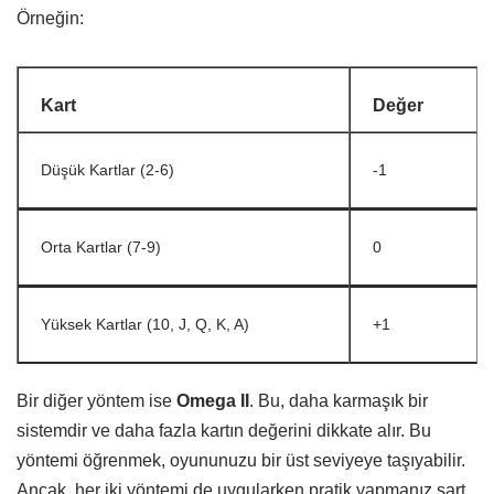
Örneğin:
Kart
Değer
Düşük Kartlar (2-6)
-1
Orta Kartlar (7-9)
0
Yüksek Kartlar (10, J, Q, K, A)
+1
Bir diğer yöntem ise
Omega II
. Bu, daha karmaşık bir
sistemdir ve daha fazla kartın değerini dikkate alır. Bu
yöntemi öğrenmek, oyununuzu bir üst seviyeye taşıyabilir.
Ancak, her iki yöntemi de uygularken pratik yapmanız şart.