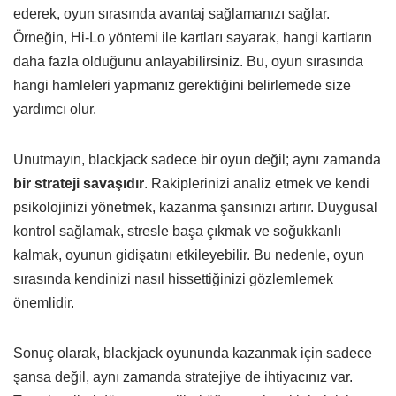
ederek, oyun sırasında avantaj sağlamanızı sağlar.
Örneğin, Hi-Lo yöntemi ile kartları sayarak, hangi kartların
daha fazla olduğunu anlayabilirsiniz. Bu, oyun sırasında
hangi hamleleri yapmanız gerektiğini belirlemede size
yardımcı olur.
Unutmayın, blackjack sadece bir oyun değil; aynı zamanda
bir strateji savaşıdır
. Rakiplerinizi analiz etmek ve kendi
psikolojinizi yönetmek, kazanma şansınızı artırır. Duygusal
kontrol sağlamak, stresle başa çıkmak ve soğukkanlı
kalmak, oyunun gidişatını etkileyebilir. Bu nedenle, oyun
sırasında kendinizi nasıl hissettiğinizi gözlemlemek
önemlidir.
Sonuç olarak, blackjack oyununda kazanmak için sadece
şansa değil, aynı zamanda stratejiye de ihtiyacınız var.